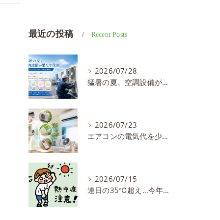
最近の投稿
Recent Posts
2026/07/28
猛暑の夏、空調設備が果たす役割 ～快適さだけではない、大切な使命～／東亜冷熱株式会社 川越市 求人
2026/07/23
エアコンの電気代を少しでも抑えるコツ！暑い夏を快適＆お得に過ごしましょう／東亜冷熱株式会社 川越市 求人
2026/07/15
連日の35℃超え…今年の夏も油断禁物！熱中症対策は万全ですか？／東亜冷熱株式会社 川越市 求人