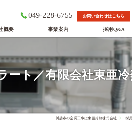
049-228-6755
お問い合わせはこちら
社概要
事業案内
採用Q&A
ラート／有限会社東亜冷熱
物像
川越市の空調工事は東亜冷熱株式会社
採