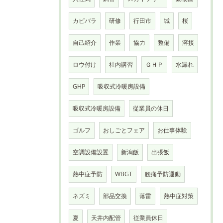
カピバラ
研修
行田市
城
桜
自己紹介
作業
協力
整備
溶接
ロウ付け
社内講習
ＧＨＰ
水漏れ
GHP
吸収式冷暖房設備
吸収式冷暖房設備
従業員の休日
ゴルフ
おしごとフェア
お仕事体験
空調設備設置
新潟飯
出張飯
熱中症予防
WBGT
腰痛予防運動
ネズミ
部品交換
落雷
熱中症対策
夏
天井内配管
従業員休日