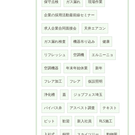
保守点検
ガス漏れ
現場作業
企業の採用活動最前線セミナー
求人企業合同面接会
天井エアコン
ガス漏れ検査
機器吊り込み
健康
リフレッシュ
空調機
エルニーニョ
空調機器
年末年始休業
新年
フレア加工
フレア
仮設照明
浄化槽
蓋
ジョブフェス埼玉
バイパス弁
アスベスト調査
テキスト
ピット
歓迎
新入社員
RLS施工
入社式
銅管
スカイツリー
動物園