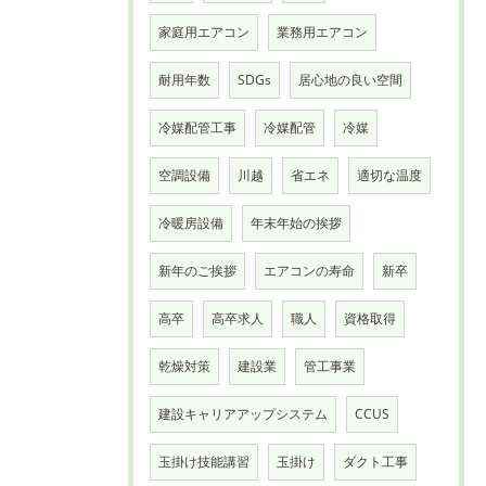
家庭用エアコン
業務用エアコン
耐用年数
SDGs
居心地の良い空間
冷媒配管工事
冷媒配管
冷媒
空調設備
川越
省エネ
適切な温度
冷暖房設備
年末年始の挨拶
新年のご挨拶
エアコンの寿命
新卒
高卒
高卒求人
職人
資格取得
乾燥対策
建設業
管工事業
建設キャリアアップシステム
CCUS
玉掛け技能講習
玉掛け
ダクト工事