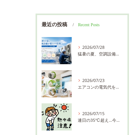
最近の投稿
Recent Posts
2026/07/28
猛暑の夏、空調設備が果たす役割 ～快適さだけではない、大切な使命～／東亜冷熱株式会社 川越市 求人
2026/07/23
エアコンの電気代を少しでも抑えるコツ！暑い夏を快適＆お得に過ごしましょう／東亜冷熱株式会社 川越市 求人
2026/07/15
連日の35℃超え…今年の夏も油断禁物！熱中症対策は万全ですか？／東亜冷熱株式会社 川越市 求人