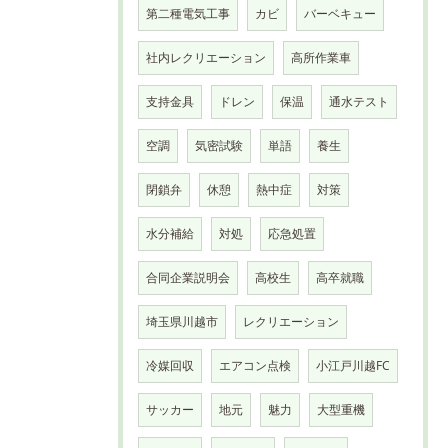
第二種電気工事
カビ
バーベキュー
社内レクリエーション
高所作業車
支持金具
ドレン
保温
通水テスト
空調
気密試験
単語
養生
閉鎖弁
休憩
熱中症
対策
水分補給
対処
応急処置
合同企業説明会
高校生
高卒就職
埼玉県川越市
レクリエーション
冷媒回収
エアコン点検
小江戸川越FC
サッカー
地元
魅力
大型重機