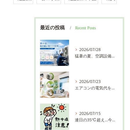
最近の投稿
Recent Posts
2026/07/28
猛暑の夏、空調設備が果たす役割 ～快適さだけではない、大切な使命～／東亜冷熱株式会社 川越市 求人
2026/07/23
エアコンの電気代を少しでも抑えるコツ！暑い夏を快適＆お得に過ごしましょう／東亜冷熱株式会社 川越市 求人
2026/07/15
連日の35℃超え…今年の夏も油断禁物！熱中症対策は万全ですか？／東亜冷熱株式会社 川越市 求人