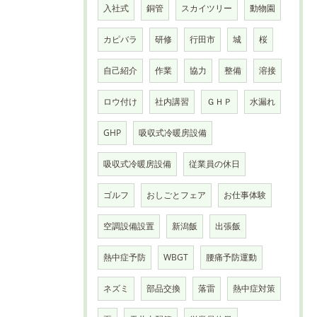
入社式
銅管
スカイツリー
動物園
カピバラ
研修
行田市
城
桜
自己紹介
作業
協力
整備
溶接
ロウ付け
社内講習
ＧＨＰ
水漏れ
GHP
吸収式冷暖房設備
吸収式冷暖房設備
従業員の休日
ゴルフ
おしごとフェア
お仕事体験
空調設備設置
新潟飯
出張飯
熱中症予防
WBGT
腰痛予防運動
ネズミ
部品交換
落雷
熱中症対策