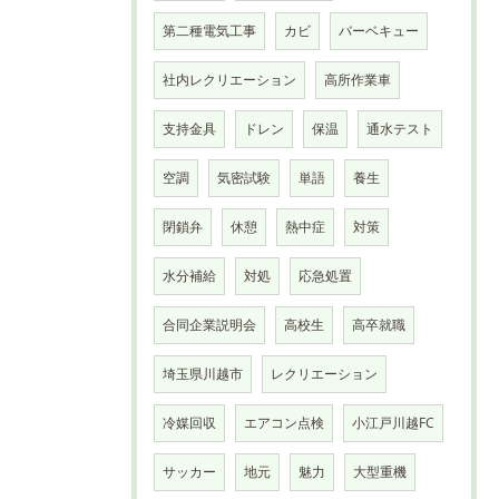
第二種電気工事
カビ
バーベキュー
社内レクリエーション
高所作業車
支持金具
ドレン
保温
通水テスト
空調
気密試験
単語
養生
閉鎖弁
休憩
熱中症
対策
水分補給
対処
応急処置
合同企業説明会
高校生
高卒就職
埼玉県川越市
レクリエーション
冷媒回収
エアコン点検
小江戸川越FC
サッカー
地元
魅力
大型重機